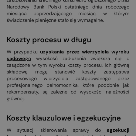
zastosowaniu średniego kursu euro ogłoszonego przez
Narodowy Bank Polski ostatniego dnia roboczego
miesiąca poprzedzającego miesiąc, w którym
świadczenie pieniężne stało się wymagalne.
Koszty procesu w długu
W przypadku
uzyskania przez wierzyciela wyroku
sądoweg
o
wysokość zadłużenia zwiększa się o
zasądzone w tym wyroku koszty procesu. Ich główną
składową mogą stanowić koszty zastępstwa
procesowego wierzyciela zastępowanego przez
profesjonalnego pełnomocnika, które podobnie jak
rekompensaty, są zależne od wysokości należności
głównej.
Koszty klauzulowe i egzekucyjne
W sytuacji skierowania sprawy do
egzekucji