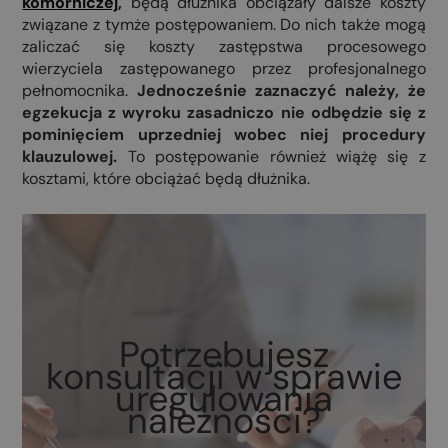
komorniczej
,
będą dłużnika obciążały dalsze koszty
związane z tymże postępowaniem. Do nich także mogą
zaliczać się koszty zastępstwa procesowego
wierzyciela zastępowanego przez profesjonalnego
pełnomocnika.
Jednocześnie zaznaczyć należy, że
egzekucja z wyroku zasadniczo nie odbędzie się z
pominięciem uprzedniej wobec niej procedury
klauzulowej.
To postępowanie również wiążę się z
kosztami, które obciążać będą dłużnika.
Potrzebujesz
konsultacji w sprawie
uregulowania
należności?