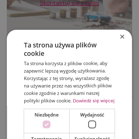
Skontaktuj się z nami
×
Ta strona używa plików
cookie
FAQ
Ta strona korzysta z plików cookie, aby
zapewnić lepszą wygodę użytkowania.
Czym jest zadłużenie przeterminowane?
Korzystając z tej strony, wyrażasz zgodę
Zadłużenie przeterminowane to forma długu, który
na używanie przez nas wszystkich plików
nie został uregulowany w terminie wymagalności.
cookie zgodnie z warunkami naszej
Jest to rodzaj długu, który może prowadzić do
polityki plików cookie.
Dowiedz się więcej
narastania dodatkowych kosztów.
Co składa się na całość zadłużenia?
Niezbędne
Wydajność
Całość zadłużenia składa się z kilku elementów, w
tym:
Należność główna wraz z odsetkami.
Targetowanie
Funkcjonalność