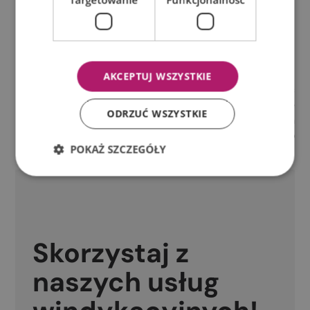
Rekompensata.
Koszty procesu.
Koszty klauzulowe i egzekucyjne.
Jakie są koszty związane z długiem?
AKCEPTUJ WSZYSTKIE
Koszty związane z długiem mogą obejmować
odsetki, rekompensatę, koszty procesu, a także
ODRZUĆ WSZYSTKIE
koszty klauzulowe i egzekucyjne. Wysokość tych
kosztów zależy od wielu czynników i może znacząco
POKAŻ SZCZEGÓŁY
wpłynąć na całkowitą sumę zadłużenia.
Skorzystaj z
naszych usług