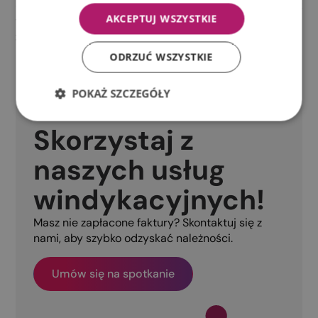
oferujemy skuteczną windykację długu, sprzedaż
AKCEPTUJ WSZYSTKIE
wierzytelności i windykację faktur dla firm nie tylko
z Wrocławia, ale i z całej Polski.
ODRZUĆ WSZYSTKIE
POKAŻ SZCZEGÓŁY
Skorzystaj z
naszych usług
windykacyjnych!
Masz nie zapłacone faktury? Skontaktuj się z
nami, aby szybko odzyskać należności.
Umów się na spotkanie