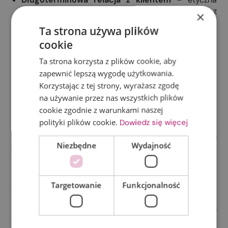
windykacja pozwala zachować dobre relacje z
×
kontrahentami nawet po spłacie zadłużenia.
Ta strona używa plików
cookie
Podsumowanie: windykacja długu
Ta strona korzysta z plików cookie, aby
z poszanowaniem etyki i
zapewnić lepszą wygodę użytkowania.
przejrzystości
Korzystając z tej strony, wyrażasz zgodę
na używanie przez nas wszystkich plików
Profesjonalna
windykacja długu
to nie tylko działanie
cookie zgodnie z warunkami naszej
nakierowane na odzyskiwanie pieniędzy, ale też
polityki plików cookie.
Dowiedz się więcej
budowanie zaufania i odpowiedzialne działanie w
imieniu klienta. Współczesna
firma
Niezbędne
Wydajność
windykacyjna
musi łączyć skuteczność z
transparentnością i wysokimi standardami etycznymi,
by chronić interesy swoich klientów i reputację marki.
Targetowanie
Funkcjonalność
Chcesz odzyskać nieuregulowane należności bez
ryzyka dla swojego wizerunku? Skontaktuj się z
nami! Nasza firma windykacyjna działa
transparentnie, zgodnie z prawem i etycznie –